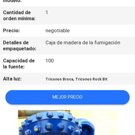
modelo:
Cantidad de
1
CONTROL
orden mínima:
DE
Precio:
negotiable
CALIDAD
Detalles de
Caja de madera de la fumigación
empaquetado:
ÉNTRENOS
Capacidad de
100
EN
la fuente:
CONTACTO
Alta luz:
,
Triconos Broca
Triconos Rock Bit
CON
MEJOR PRECIO
PIDA
UNA
CITA