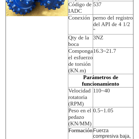
Código de
537
IADC
Conexión
perno del registro
del API de 4 1/2
"
Qty de la
3NZ
boca
Componga
16.3~21.7
el esfuerzo
de torsión
(KN.m)
Parámetros de
funcionamiento
Velocidad
110~40
rotatoria
(RPM)
Peso en el
0.5~1.05
pedazo
(KN/MM)
Formación
Fuerza
compresiva baja,