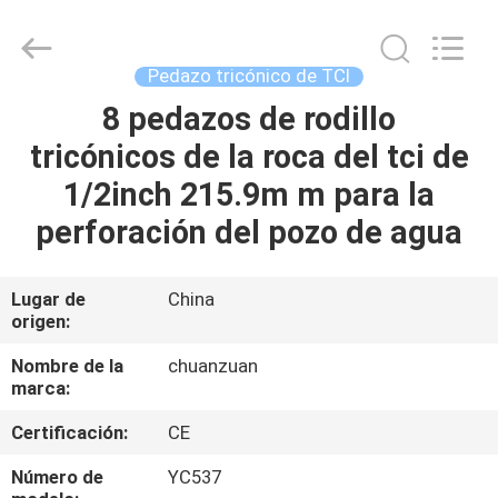
tricónico
de
TCI
Proveedor.
Copyright
Pedazo tricónico de TCI
©
2018
-
8 pedazos de rodillo
HOGAR
2025
tcitriconebit.com.
tricónicos de la roca del tci de
All
Rights
Reserved.
PRODUCTOS
1/2inch 215.9m m para la
perforación del pozo de agua
SOBRE
NOSOTROS
Lugar de
China
origen:
VIAJE
Nombre de la
chuanzuan
marca:
DE
Certificación:
CE
LA
FÁBRICA
Número de
YC537