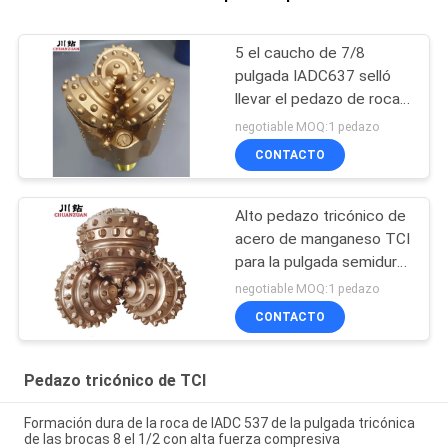
5 el caucho de 7/8
pulgada IADC637 selló
llevar el pedazo de roca
tricónico de TCI para la
negotiable MOQ:1 pedazo
formación dura que
CONTACTO
perforaba bien
Alto pedazo tricónico de
acero de manganeso TCI
para la pulgada semidura
de la formación 17 el 1/2
negotiable MOQ:1 pedazo
CONTACTO
Pedazo tricónico de TCI
Formación dura de la roca de IADC 537 de la pulgada tricónica
de las brocas 8 el 1/2 con alta fuerza compresiva