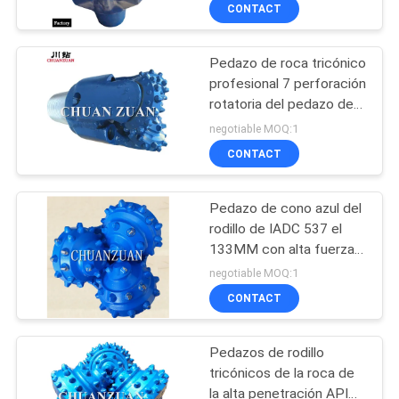
agua del pedazo de
CONTACT
rodillo de la fábrica de la
CONTROL
broca de cono
Pedazo de roca tricónico
DE
23
profesional 7 perforación
CALIDAD
rotatoria del pedazo de
pedazo de cono del
rodillo de la velocidad de
negotiable MOQ:1
rodillo
7/8 pulgada 80-40 RPM
ÉNTRENOS
CONTACT
EN
Pedazo de cono azul del
CONTACTO
rodillo de IADC 537 el
CON
133MM con alta fuerza
7
compresiva
negotiable MOQ:1
exprimidores de la
CONTACT
NOTICIAS
roca del hdd
Pedazos de rodillo
PIDA
tricónicos de la roca de
UNA
la alta penetración API