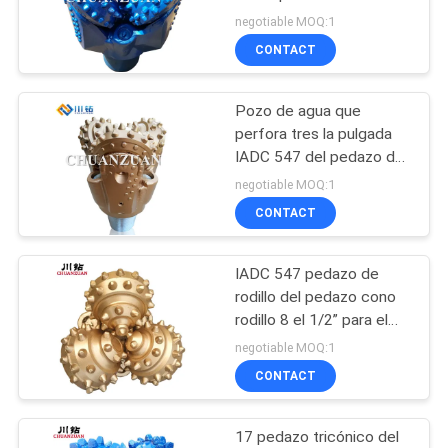
12 transportes sellados
negotiable MOQ:1
CITA
1/4 pulgada
CONTACT
51
MAPA
Solo pedazo de
Pozo de agua que
DEL
perfora tres la pulgada
cono
SITIO
IADC 547 del pedazo de
cono 8 el 1/2 para el
negotiable MOQ:1
heavy
CONTACT
PRIVACY
POLICY
IADC 547 pedazo de
7
rodillo del pedazo cono
Pedazo del
rodillo 8 el 1/2” para el
aceite/natural
negotiable MOQ:1
abrelatas del
tricónico/gas
CONTACT
agujero
17 pedazo tricónico del