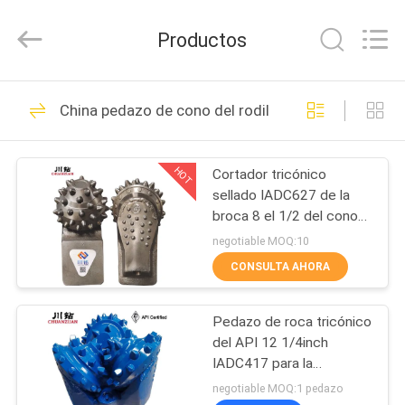
Yichuan
Drilling
Equipment
Productos
Manufacturing
Co.,
Ltd.
All
HOGAR
Rights
136
Reserved.
China pedazo de cono del rodillo
Pedazo tricónico de
PRODUCTOS
TCI
HOT
Cortador tricónico
sellado IADC627 de la
SOBRE
broca 8 el 1/2 del cono
NOSOTROS
del rodillo que lleva” para
negotiable MOQ:10
el abrelatas del agujero
CONSULTA AHORA
de HDD
67
VIAJE
Diente de acero
Pedazo de roca tricónico
DE
del API 12 1/4inch
LA
Triconos bits
IADC417 para la
perforación del pozo de
FÁBRICA
negotiable MOQ:1 pedazo