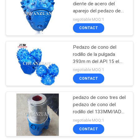
diente de acero del
aparejo del pedazo de
27
cono del rodillo de la
negotiable MOQ:1
pulgada del 1/2 IADC
CONTACT
Broca de PDC
217/mineral
Pedazo de cono del
rodillo de la pulgada
393m m del API 15 el
1/2 con el estándar
negotiable MOQ:1
sellado llevando el
CONTACT
cojinete liso sellado
caucho
pedazo de cono tres del
pedazo de cono del
rodillo del 133MM/IADC
537 para la perforación
negotiable MOQ:1
del pozo de agua
CONTACT