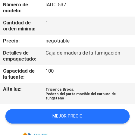
Número de
IADC 537
modelo:
CONTROL
Cantidad de
1
DE
orden mínima:
CALIDAD
Precio:
negotiable
ÉNTRENOS
Detalles de
Caja de madera de la fumigación
empaquetado:
EN
Capacidad de
100
CONTACTO
la fuente:
CON
Alta luz:
,
Triconos Broca
Pedazo del parte movible del carburo de
tungsteno
NOTICIAS
MEJOR PRECIO
PIDA
UNA