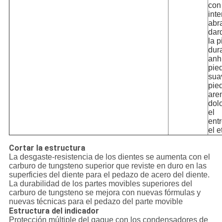
con
int
abr
dar
la p
dura
anhi
pied
sua
pie
aren
dol
el
ent
el e
Cortar la estructura
La desgaste-resistencia de los dientes se aumenta con el
carburo de tungsteno superior que reviste en duro en las
superficies del diente para el pedazo de acero del diente.
La durabilidad de los partes movibles superiores del
carburo de tungsteno se mejora con nuevas fórmulas y
nuevas técnicas para el pedazo del parte movible
Estructura del indicador
Protección múltiple del gague con los condensadores de