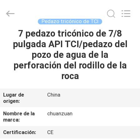
tricónico
de
TCI
Proveedor.
Copyright
Pedazo tricónico de TCI
©
2018
-
7 pedazo tricónico de 7/8
HOGAR
2025
Hebei
pulgada API TCI/pedazo del
Yichuan
Drilling
Equipment
PRODUCTOS
pozo de agua de la
Manufacturing
Co.,
Ltd.
perforación del rodillo de la
All
Rights
SOBRE
roca
Reserved.
NOSOTROS
Lugar de
China
origen:
VIAJE
DE
Nombre de la
chuanzuan
marca:
LA
Certificación:
CE
FÁBRICA