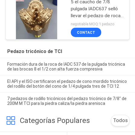
5 el caucho de 7/8
pulgada IADC637 selló
llevar el pedazo de roca
tricónico de TCI para la
negotiable MOQ:1 pedazo
formación dura que
CONTACT
perforaba bien
Pedazo tricónico de TCI
Formación dura de la roca de IADC 537 de la pulgada tricónica
de las brocas 8 el 1/2 con alta fuerza compresiva
El API y el ISO certificaron el pedazo de cono mordido tricónico
del rodillo del botón del cono de 1/4 pulgada tres de TCI 12
7 pedazos de rodillo tricónicos del pedazo tricónico de 7/8" de
200M M TCI para la piedra caliza/la piedra arenisca
Categorías Populares
Todos