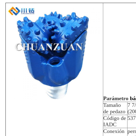
Parámetro
bá
Tamaño
7 7
de pedazo
(2
Código de
537
IADC
Conexión
per