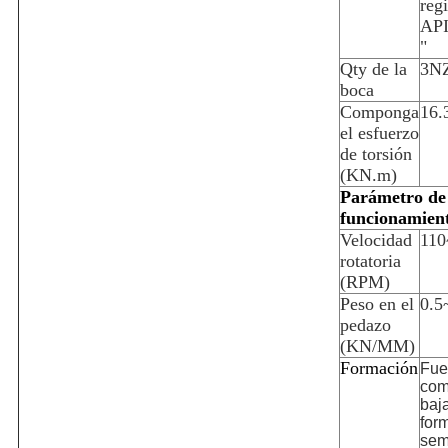
regi
API
"
Qty de la
3N
boca
Componga
16.
el esfuerzo
de torsión
(KN.m)
Parámetro de
funcionamien
Velocidad
110
rotatoria
(RPM)
Peso en el
0.5
pedazo
(KN/MM)
Formación
Fue
com
baja
for
sem