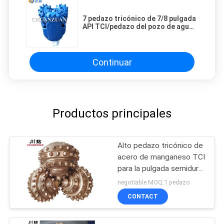
7 pedazo tricónico de 7/8 pulgada
API TCI/pedazo del pozo de agua
de la perforación del rodillo de la
roca
Continuar
Productos principales
Alto pedazo tricónico de
acero de manganeso TCI
para la pulgada semidura
de la formación 17 el 1/2
negotiable MOQ:1 pedazo
CONTACT