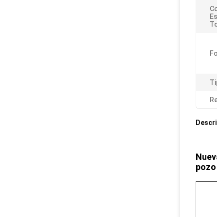
C
Es
To
Fo
Ti
Re
Descri
Nueva
pozo 