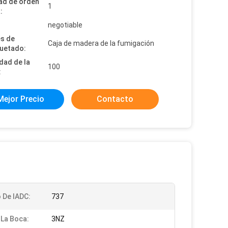
ad de orden
1
:
:
negotiable
es de
Caja de madera de la fumigación
uetado:
dad de la
100
:
Mejor Precio
Contacto
 De IADC:
737
 La Boca:
3NZ