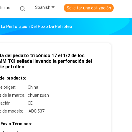
Spanish
ticias
Solicitar una cotización
 La Perforación Del Pozo De Petróleo
a del pedazo tricónico 17 el 1/2 de los
M TCI sellada llevando la perforación del
de petróleo
del producto:
e origen:
China
 de la marca:
chuanzuan
cación:
CE
 de modelo:
IADC 537
 Envío Términos: