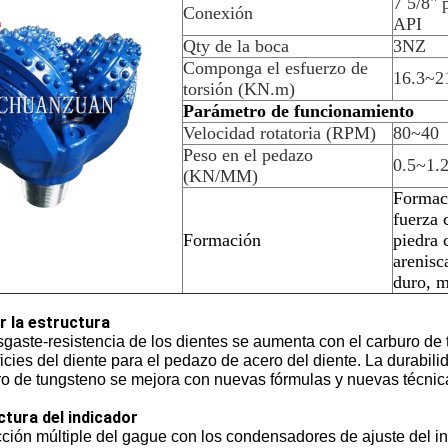
7 5/8" 
Conexión
API
Qty de la boca
3NZ
Componga el esfuerzo de
16.3~2
torsión (KN.m)
Parámetro de funcionamiento
Velocidad rotatoria (RPM)
80~40
Peso en el pedazo
0.5~1.
(KN/MM)
Formaci
fuerza 
Formación
piedra 
arenisc
duro, m
r la estructura
gaste-resistencia de los dientes se aumenta con el carburo de 
icies del diente para el pedazo de acero del diente. La durabili
ro de tungsteno se mejora con nuevas fórmulas y nuevas técnic
ctura del indicador
ción múltiple del gague con los condensadores de ajuste del ind