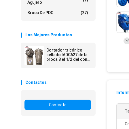
(7)
Agujero
Broca De PDC
(27)
Los Mejores Productos
Cortador tricónico
sellado IADC627 de la
broca 8 el 1/2 del cono
del rodillo que lleva”
para el abrelatas del
agujero de HDD
Contactos
Inform
Contacto
T
Co