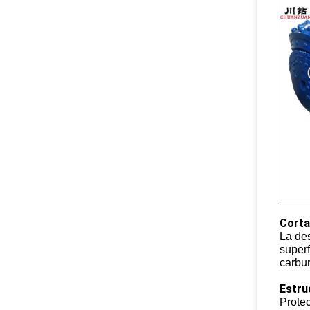
Corta
La des
superf
carbu
Estru
Protec