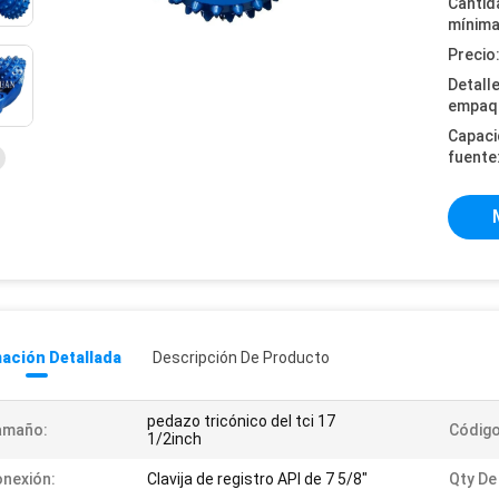
Cantid
mínima
Precio
Detall
empaq
Capaci
fuente
ación Detallada
Descripción De Producto
pedazo tricónico del tci 17
amaño:
Código
1/2inch
nexión:
Clavija de registro API de 7 5/8"
Qty De