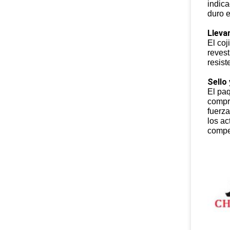
indica
duro e
Lleva
El coj
revest
resist
Sello 
El paq
compri
fuerza
los ac
compe