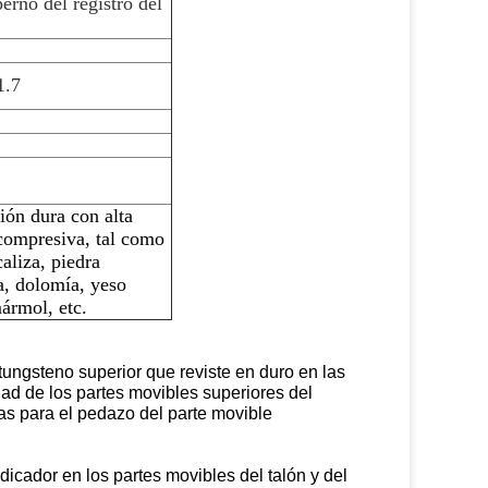
perno del registro del
1.7
2
ón dura con alta
compresiva, tal como
caliza, piedra
a, dolomía, yeso
ármol, etc.
tungsteno superior que reviste en duro en las
dad de los partes movibles superiores del
as para el pedazo del parte movible
icador en los partes movibles del talón y del