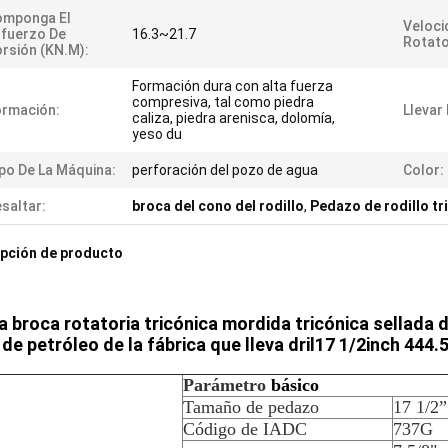
omponga El
Veloci
fuerzo De
16.3~21.7
Rotato
rsión (KN.m):
Formación dura con alta fuerza
compresiva, tal como piedra
rmación:
Llevar 
caliza, piedra arenisca, dolomía,
yeso du
po De La Máquina:
perforación del pozo de agua
Color:
saltar:
broca del cono del rodillo
,
Pedazo de rodillo tr
pción de producto
 broca rotatoria tricónica mordida tricónica sellada de
de petróleo de la fábrica que lleva dril17 1/2inch 444.
Parámetro
básico
Tamaño de pedazo
17 1/2
Código de IADC
737G