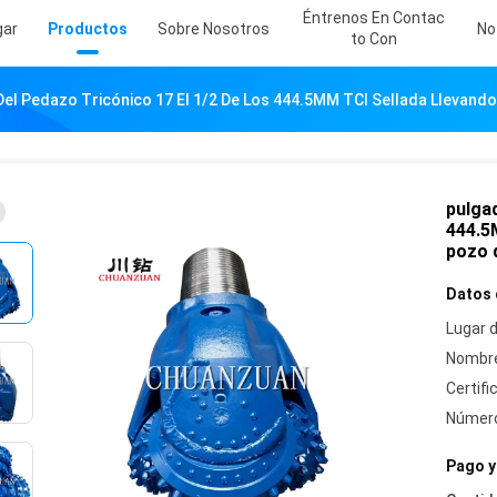
Éntrenos En Contac
gar
Productos
Sobre Nosotros
No
To Con
el Pedazo Tricónico 17 El 1/2 De Los 444.5MM TCI Sellada Llevando
pulgad
444.5M
pozo 
Datos 
Lugar d
Nombre
Certifi
Número
Pago y