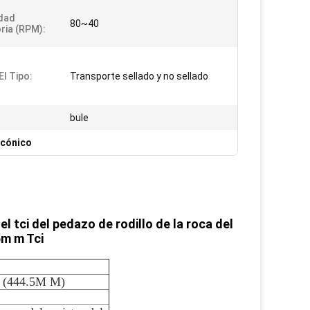
dad
80~40
ria (RPM):
El Tipo:
Transporte sellado y no sellado
bule
icónico
l tci del pedazo de rodillo de la roca del
5m m Tci
” (444.5M M)