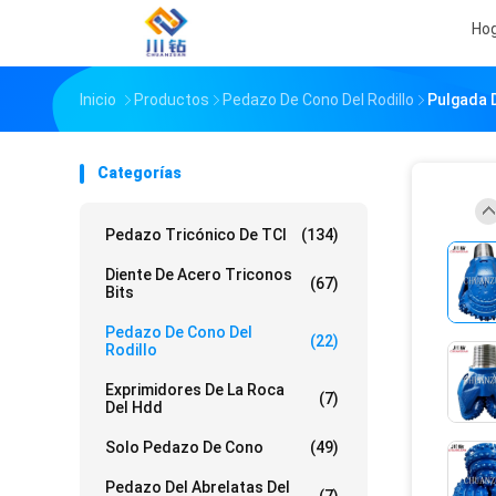
Ho
Inicio
Productos
Pedazo De Cono Del Rodillo
Pulgada D
Categorías
Pedazo Tricónico De TCI
(134)
Diente De Acero Triconos
(67)
Bits
Pedazo De Cono Del
(22)
Rodillo
Exprimidores De La Roca
(7)
Del Hdd
Solo Pedazo De Cono
(49)
Pedazo Del Abrelatas Del