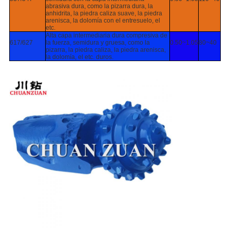
abrasiva dura, como la pizarra dura, la
anhidrita, la piedra caliza suave, la piedra
arenisca, la dolomía con el entresuelo, el
etc.
Alta capa intermediaria dura compresiva de
617/627
la fuerza, semidura y gruesa, como la
0.50~1.05
80~40
pizarra, la piedra caliza, la piedra arenisca,
la dolomía, el etc. duros.