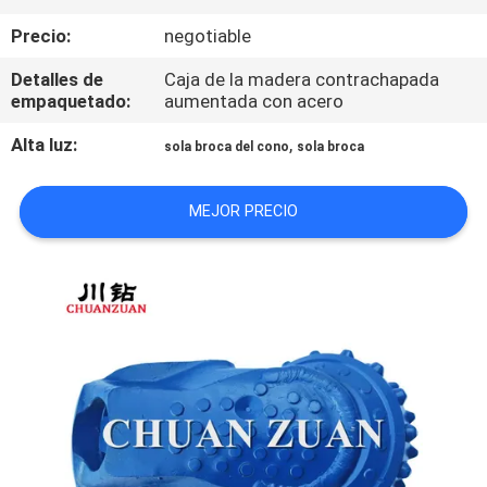
Precio:
negotiable
CONTROL
Detalles de
Caja de la madera contrachapada
DE
empaquetado:
aumentada con acero
CALIDAD
Alta luz:
,
sola broca del cono
sola broca
ÉNTRENOS
MEJOR PRECIO
EN
CONTACTO
CON
NOTICIAS
PIDA
UNA