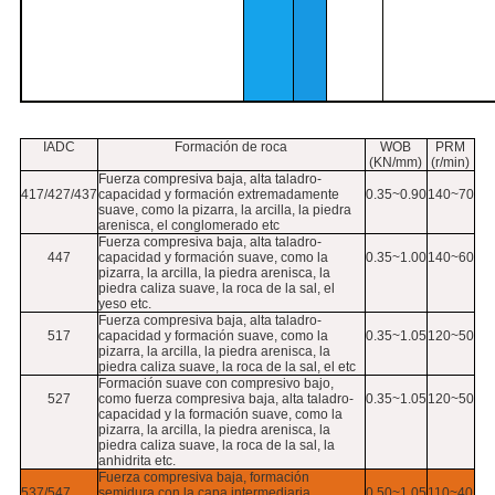
IADC
Formación de roca
WOB
PRM
(KN/mm)
(r/min)
Fuerza compresiva baja, alta taladro-
417/427/437
capacidad y formación extremadamente
0.35~0.90
140~70
suave, como la pizarra, la arcilla, la piedra
arenisca, el conglomerado etc
Fuerza compresiva baja, alta taladro-
447
capacidad y formación suave, como la
0.35~1.00
140~60
pizarra, la arcilla, la piedra arenisca, la
piedra caliza suave, la roca de la sal, el
yeso etc.
Fuerza compresiva baja, alta taladro-
517
capacidad y formación suave, como la
0.35~1.05
120~50
pizarra, la arcilla, la piedra arenisca, la
piedra caliza suave, la roca de la sal, el etc
Formación suave con compresivo bajo,
527
como fuerza compresiva baja, alta taladro-
0.35~1.05
120~50
capacidad y la formación suave, como la
pizarra, la arcilla, la piedra arenisca, la
piedra caliza suave, la roca de la sal, la
anhidrita etc.
Fuerza compresiva baja, formación
537/547
semidura con la capa intermediaria
0.50~1.05
110~40