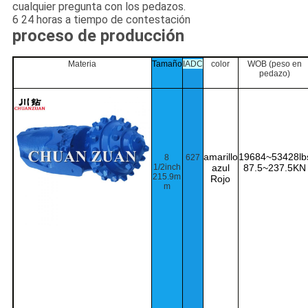
cualquier pregunta con los pedazos.
6 24 horas a tiempo de contestación
proceso de producción
Materia
Tamaño
IADC
color
WOB (peso en
pedazo)
amarillo
19684~53428lb
8
627
1/2inch
azul
87.5~237.5KN
215.9m
Rojo
m