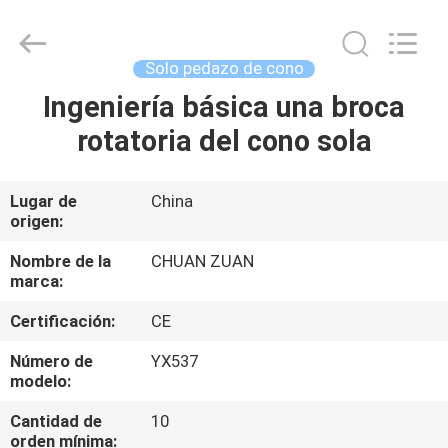
tricónico
de
TCI
Proveedor.
Copyright
Solo pedazo de cono
©
2018
-
Ingeniería básica una broca
HOGAR
2025
Hebei
rotatoria del cono sola
Yichuan
Drilling
Equipment
PRODUCTOS
Manufacturing
Co.,
Ltd.
Lugar de
China
All
origen:
Rights
SOBRE
Reserved.
NOSOTROS
Nombre de la
CHUAN ZUAN
marca:
Certificación:
CE
VIAJE
DE
Número de
YX537
modelo:
LA
Cantidad de
10
FÁBRICA
orden mínima: