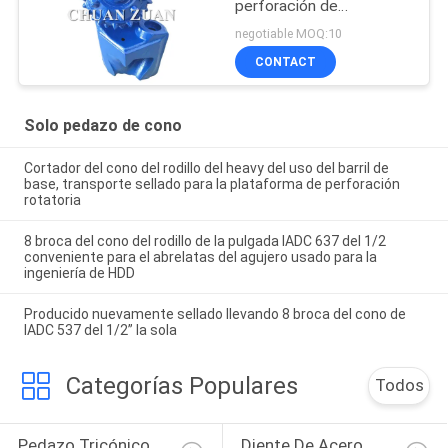
perforación de
HDD/cortador del cono
negotiable MOQ:10
del taladro en la
CONTACT
construcción trenchless
Solo pedazo de cono
Cortador del cono del rodillo del heavy del uso del barril de
base, transporte sellado para la plataforma de perforación
rotatoria
8 broca del cono del rodillo de la pulgada IADC 637 del 1/2
conveniente para el abrelatas del agujero usado para la
ingeniería de HDD
Producido nuevamente sellado llevando 8 broca del cono de
IADC 537 del 1/2” la sola
Categorías Populares
Todos
Pedazo Tricónico 
Diente De Acero 