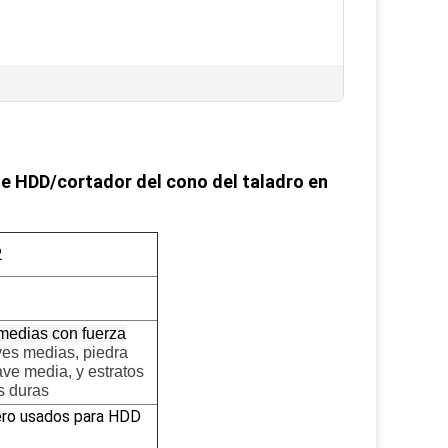
o
 de HDD/cortador del cono del taladro en
2
medias con fuerza
ves medias, piedra
ve media, y estratos
s duras
jero usados para HDD