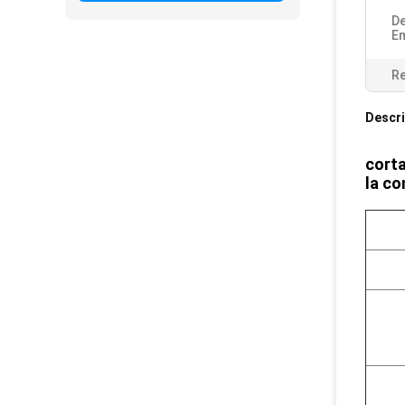
De
E
Re
Descri
corta
la co