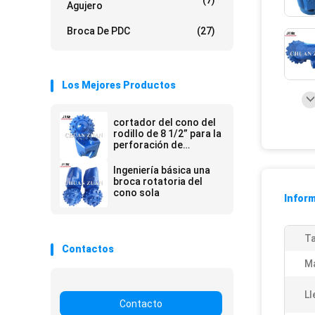
(7)
Agujero
Broca De PDC
(27)
Los Mejores Productos
cortador del cono del
rodillo de 8 1/2” para la
perforación de
HDD/cortador del
cono del taladro en la
Ingeniería básica una
construcción
broca rotatoria del
trenchless
cono sola
Inform
T
Contactos
Ma
Ll
Contacto