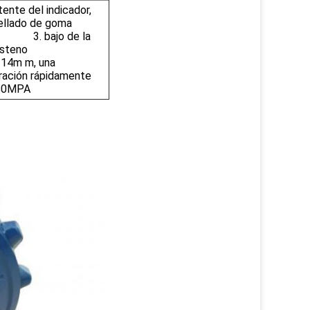
tente del indicador,
sellado de goma
 3. bajo de la
uro de tungsteno
14m m, una
foración rápidamente
≥80MPA