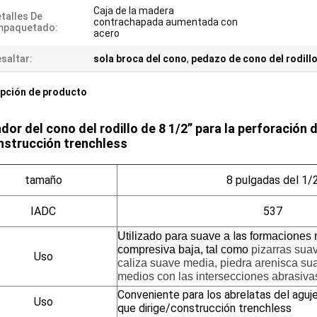
Caja de la madera
talles De
contrachapada aumentada con
mpaquetado:
acero
saltar:
sola broca del cono
,
pedazo de cono del rodill
pción de producto
dor del cono del rodillo de 8 1/2” para la perforación
nstrucción trenchless
tamaño
8 pulgadas del 1/
IADC
537
las
Utilizado para suave a
formaciones 
compresiva baja, tal como
pizarras sua
Uso
caliza suave media, piedra arenisca sua
medios con las intersecciones abrasiva
Conveniente para los abrelatas del agu
Uso
que dirige/construcción trenchless