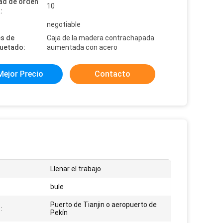
ad de orden
10
:
:
negotiable
es de
Caja de la madera contrachapada
uetado:
aumentada con acero
Mejor Precio
Contacto
Llenar el trabajo
bule
Puerto de Tianjin o aeropuerto de
:
Pekín