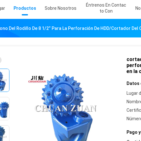
Éntrenos En Contac
gar
Productos
Sobre Nosotros
No
To Con
ono Del Rodillo De 8 1/2” Para La Perforación De HDD/cortador Del
cortad
perfo
en la
Datos 
Lugar d
Nombre
Certifi
Número
Pago y