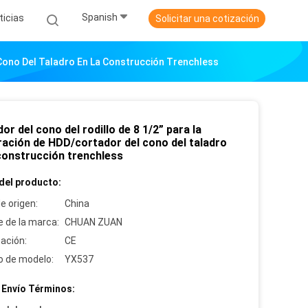
Spanish
ticias
Solicitar una cotización
 Cono Del Taladro En La Construcción Trenchless
or del cono del rodillo de 8 1/2” para la
ración de HDD/cortador del cono del taladro
 construcción trenchless
del producto:
e origen:
China
 de la marca:
CHUAN ZUAN
cación:
CE
 de modelo:
YX537
 Envío Términos: