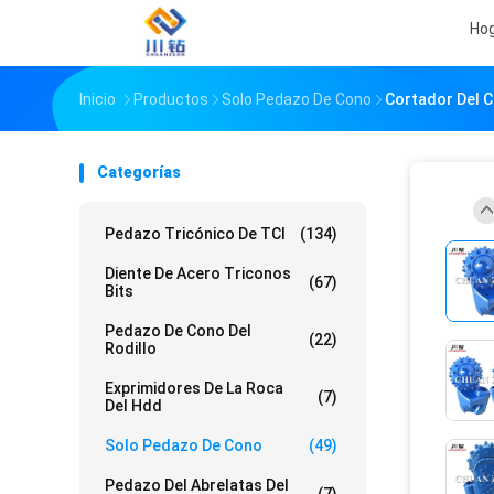
Ho
Inicio
Productos
Solo Pedazo De Cono
Cortador Del C
Categorías
Pedazo Tricónico De TCI
(134)
Diente De Acero Triconos
(67)
Bits
Pedazo De Cono Del
(22)
Rodillo
Exprimidores De La Roca
(7)
Del Hdd
Solo Pedazo De Cono
(49)
Pedazo Del Abrelatas Del