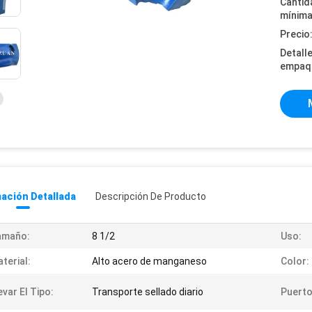
Cantid
mínima
Precio
Detall
empaq
ación Detallada
Descripción De Producto
amaño:
8 1/2
Uso:
terial:
Alto acero de manganeso
Color:
evar El Tipo:
Transporte sellado diario
Puerto