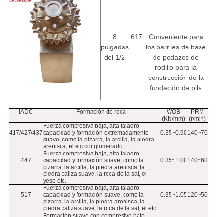
8
617
Conveniente para
pulgadas
los barriles de base
del 1/2
de pedazos de
rodillo para la
construcción de la
fundación de pila
IADC
Formación de roca
WOB
PRM
(KN/mm)
(r/min)
Fuerza compresiva baja, alta taladro-
417/427/437
capacidad y formación extremadamente
0.35~0.90
140~70
suave, como la pizarra, la arcilla, la piedra
arenisca, el etc conglomerado
Fuerza compresiva baja, alta taladro-
447
capacidad y formación suave, como la
0.35~1.00
140~60
pizarra, la arcilla, la piedra arenisca, la
piedra caliza suave, la roca de la sal, el
yeso etc.
Fuerza compresiva baja, alta taladro-
517
capacidad y formación suave, como la
0.35~1.05
120~50
pizarra, la arcilla, la piedra arenisca, la
piedra caliza suave, la roca de la sal, el etc
Formación suave con compresivo bajo,