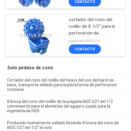
CONTACTO
cortador del cono del
rodillo de 8 1/2” para la
perforación de
HDD/cortador del cono
negotiable MOQ:10
del taladro en la
CONTACTO
construcción trenchless
Solo pedazo de cono
Cortador del cono del rodillo del heavy del uso del barril de
base, transporte sellado para la plataforma de perforación
rotatoria
8 broca del cono del rodillo de la pulgada IADC 637 del 1/2
conveniente para el abrelatas del agujero usado para la
ingeniería de HDD
Producido nuevamente sellado llevando 8 broca del cono de
IADC 537 del 1/2” la sola