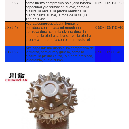
527
como fuerza compresiva baja, alta taladro-
0.35~1.05
120~50
capacidad y la formación suave, como la
pizarra, la arcilla, la piedra arenisca, la
piedra caliza suave, la roca de la sal, la
anhidrita etc.
Fuerza compresiva baja, formación
537/547
semidura con la capa intermediaria
0.50~1.05
110~40
abrasiva dura, como la pizarra dura, la
anhidrita, la piedra caliza suave, la piedra
arenisca, la dolomía con el entresuelo, el
etc.
Alta capa intermediaria dura compresiva de
617/627
la fuerza, semidura y gruesa, como la
0.50~1.05
80~40
pizarra, la piedra caliza, la piedra arenisca,
la dolomía, el etc. duros.