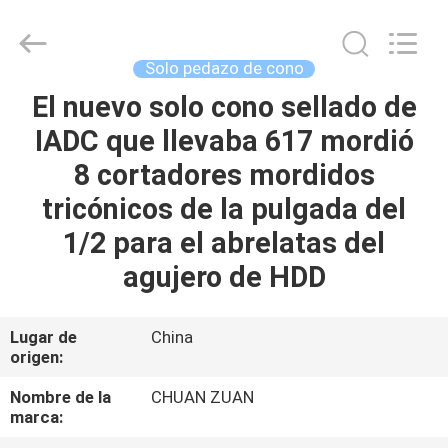
tricónico
de
TCI
Proveedor.
Copyright
Solo pedazo de cono
©
2018
-
El nuevo solo cono sellado de
HOGAR
2025
tcitriconebit.com.
IADC que llevaba 617 mordió
All
Rights
Reserved.
PRODUCTOS
8 cortadores mordidos
tricónicos de la pulgada del
SOBRE
1/2 para el abrelatas del
NOSOTROS
agujero de HDD
VIAJE
Lugar de
China
origen:
DE
LA
Nombre de la
CHUAN ZUAN
marca:
FÁBRICA