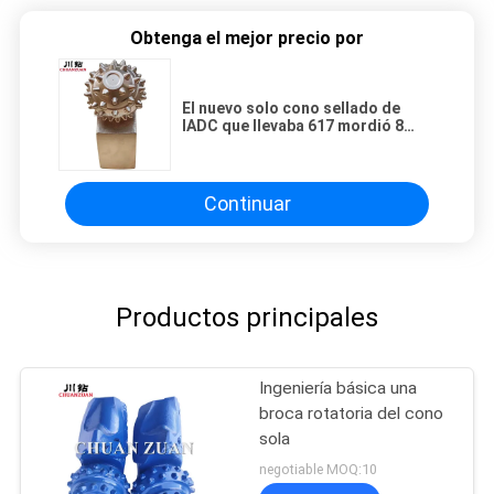
Obtenga el mejor precio por
El nuevo solo cono sellado de
IADC que llevaba 617 mordió 8
cortadores mordidos tricónicos
de la pulgada del 1/2 para el
abrelatas del agujero de HDD
Continuar
Productos principales
Ingeniería básica una
broca rotatoria del cono
sola
negotiable MOQ:10