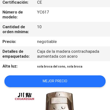
Certificación:
CE
CONTROL
Número de
YC617
modelo:
DE
Cantidad de
10
CALIDAD
orden mínima:
Precio:
negotiable
ÉNTRENOS
EN
Detalles de
Caja de la madera contrachapada
empaquetado:
aumentada con acero
CONTACTO
Alta luz:
,
sola broca del cono
sola broca
CON
MEJOR PRECIO
PIDA
UNA
CITA